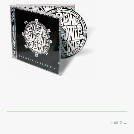
Post
znbb2
→
navigation