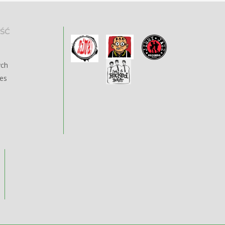
ŚĆ
ych
ies