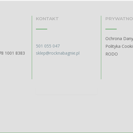
KONTAKT
PRYWATNO
Ochrona Dan
501 055 047
Polityka Cook
78 1001 8383
sklep@rocknabagnie.pl
RODO