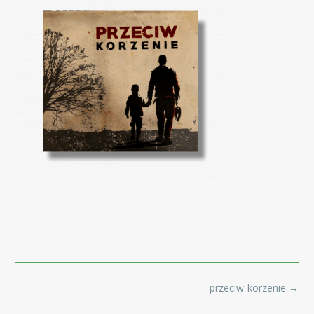
Post
przeciw-korzenie
→
navigation