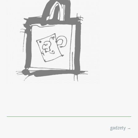
Post
gadzety
→
navigation