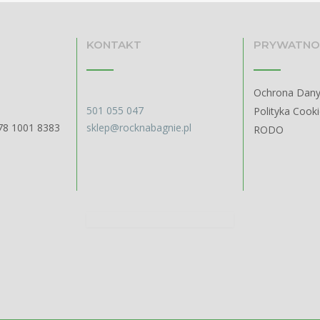
KONTAKT
PRYWATNO
Ochrona Dan
501 055 047
Polityka Cook
78 1001 8383
sklep@rocknabagnie.pl
RODO