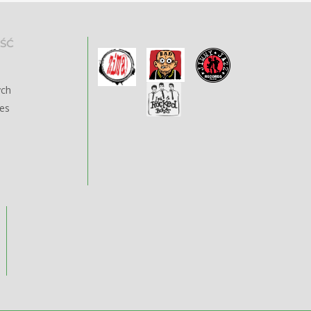
ŚĆ
ych
ies