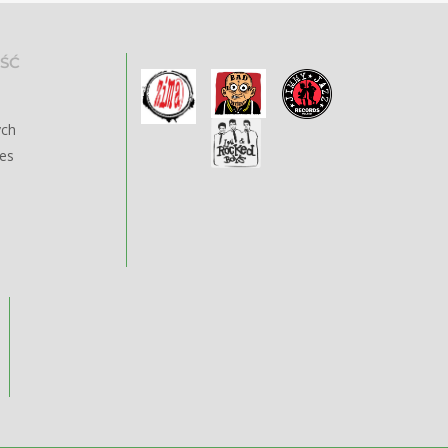
ŚĆ
ych
ies