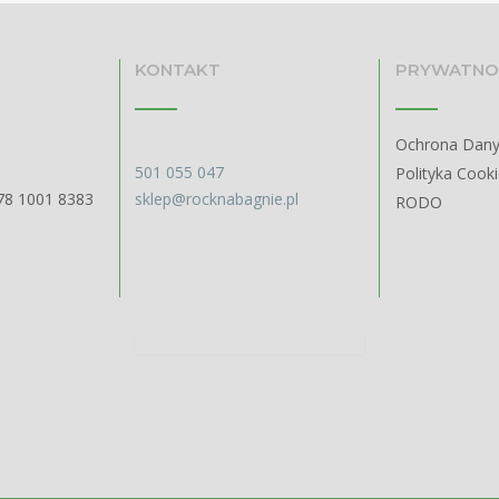
KONTAKT
PRYWATNO
Ochrona Dan
501 055 047
Polityka Cook
78 1001 8383
sklep@rocknabagnie.pl
RODO