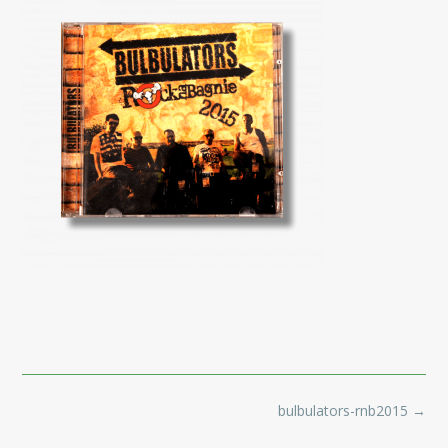
Post
bulbulators-rnb2015
→
navigation