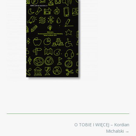
Post
O TOBIE I WIĘCEJ – Kordian
navigation
Michalski
→