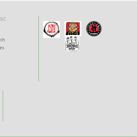
ŚĆ
ych
ies