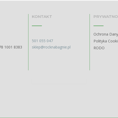
KONTAKT
PRYWATNO
Ochrona Dan
501 055 047
Polityka Cook
78 1001 8383
sklep@rocknabagnie.pl
RODO