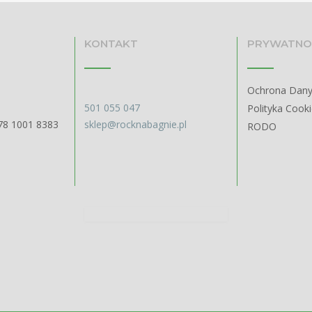
KONTAKT
PRYWATNO
Ochrona Dan
501 055 047
Polityka Cook
78 1001 8383
sklep@rocknabagnie.pl
RODO