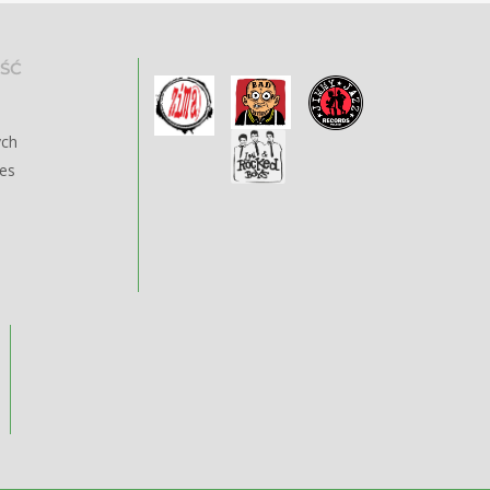
ŚĆ
ych
ies