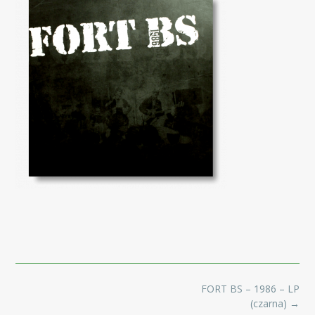
Post
FORT BS – 1986 – LP
navigation
(czarna)
→