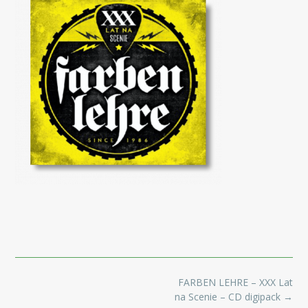
Post
FARBEN LEHRE – XXX Lat
navigation
na Scenie – CD digipack
→