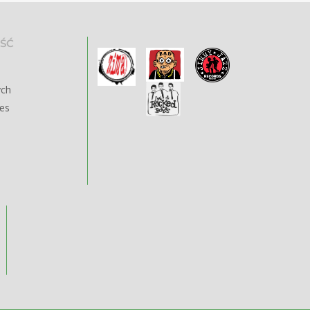
ŚĆ
ych
ies