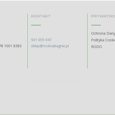
KONTAKT
PRYWATNO
Ochrona Dan
501 055 047
Polityka Cook
78 1001 8383
sklep@rocknabagnie.pl
RODO