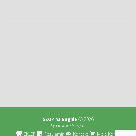
SZOP na Bagnie
Ⓒ 2026
by
GrafikaStrony.pl
SKLEP
Regulamin
Kontakt
Moje Konto