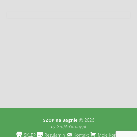
SZOP na Bagnie
Ⓒ 2026
by
GrafikaStrony.pl
SKLEP
Regulamin
Kontakt
Moje Konto