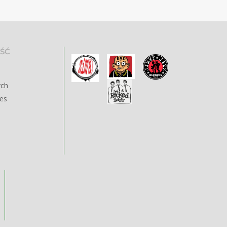
ŚĆ
ych
ies