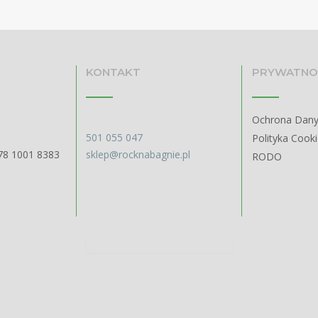
KONTAKT
PRYWATNO
Ochrona Dan
501 055 047
Polityka Cook
78 1001 8383
sklep@rocknabagnie.pl
RODO