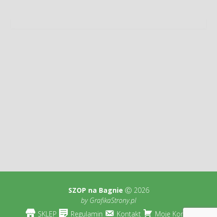
SZOP na Bagnie
Ⓒ 2026
by
GrafikaStrony.pl
SKLEP
Regulamin
Kontakt
Moje Konto