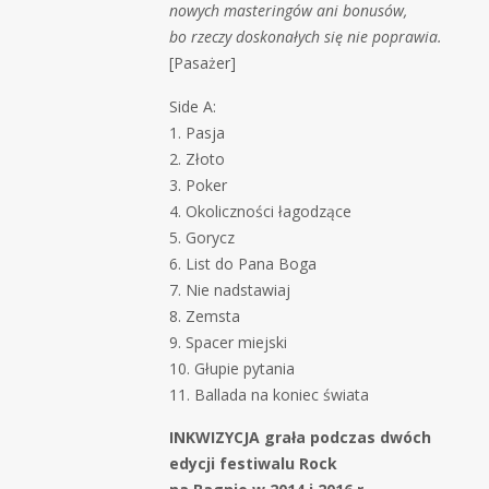
nowych masteringów ani bonusów,
bo rzeczy doskonałych się nie poprawia.
[Pasażer]
Side A:
1. Pasja
2. Złoto
3. Poker
4. Okoliczności łagodzące
5. Gorycz
6. List do Pana Boga
7. Nie nadstawiaj
8. Zemsta
9. Spacer miejski
10. Głupie pytania
11. Ballada na koniec świata
INKWIZYCJA grała podczas dwóch
edycji festiwalu Rock