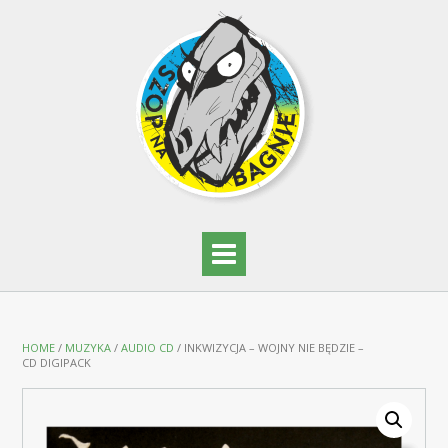
HOME
/
MUZYKA
/
AUDIO CD
/ INKWIZYCJA – WOJNY NIE BĘDZIE –
CD DIGIPACK