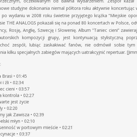
przecznym, oczekiwanym od dawna wydarzeniem. Zespół kazał 
owe studyjne dokonania niemal półtora roku aktywnie koncertując 
ą po wydaniu w 2008 roku świetnie przyjętego krążka ”Miejskie opow
ie THE ANALOGS pokazali się na ponad 80 koncertach w Polsce, odw
cy, Rosję, Anglię, Szwecję i Słowenię. Album ”Taniec cieni” zawiera
utorskich kompozycji grupy, jest kontynuacją stylistyczną popr
hoć zespół, lubiąc zaskakiwać fanów, nie odmówił sobie tym
ia kilku specjalnych zabiegów mających uatrakcyjnić repertuar. [Jim
:
 Brasi • 01:45
i i źli • 02:34
ec cieni • 03:57
a kontrola • 02:27
arte jest życie
y • 02:20
ny jak Zawisza • 02:39
elski młyn • 02:10
senność w portowym mieście • 02:21
cynacje • 03:37