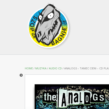
HOME
/
MUZYKA
/
AUDIO CD
/ ANALOGS – TANIEC CIENI – CD PLA