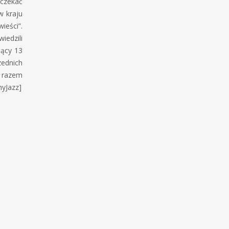
czekać
w kraju
ieści”.
iedzili
jący 13
zednich
 razem
myJazz]