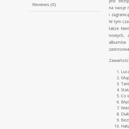
jest bezs
Reviews (0)
na swoje n
i zagranic
W tym czas
także Niem
nowych, a
albumów c
zastosowan
Zawartość
Luca
Głup
Tani
Stał
Co w
Błęd
Wier
Diab
Bez
Halu