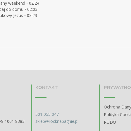
bany weekend • 02:24
caj do domu • 02:03
tikowy Jezus • 03:23
KONTAKT
PRYWATNO
Ochrona Dan
501 055 047
Polityka Cook
78 1001 8383
sklep@rocknabagnie.pl
RODO