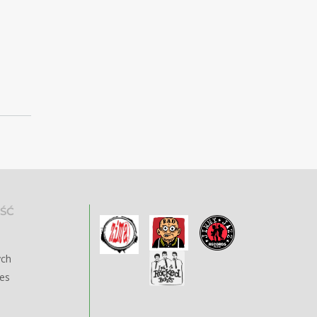
ŚĆ
ych
ies